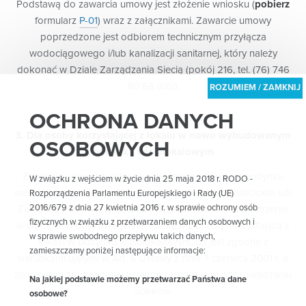
Podstawą do zawarcia umowy jest złożenie wniosku (
pobierz
formularz
P-01
) wraz z załącznikami. Zawarcie umowy
poprzedzone jest odbiorem technicznym przyłącza
wodociągowego i/lub kanalizacji sanitarnej, który należy
dokonać w Dziale Zarządzania Siecią (pokój 216, tel. (76) 746
80 68 (66)).
OCHRONA DANYCH
3. Dla osoby korzystającej z lokalu w nowo wybudowanym
OSOBOWYCH
budynku wielolokalowym
Zawarcie umowy z osobą korzystającą z lokalu w budynku
W związku z wejściem w życie dnia 25 maja 2018 r. RODO -
wielolokalowym jest możliwe po złożeniu przez Właściciela lub
Rozporządzenia Parlamentu Europejskiego i Rady (UE)
2016/679 z dnia 27 kwietnia 2016 r. w sprawie ochrony osób
Zarządcę budynku wielolokalowego wniosku o zaopatrzenie
fizycznych w związku z przetwarzaniem danych osobowych i
w wodę i/lub odprowadzanie ścieków z osobą korzystającą z
w sprawie swobodnego przepływu takich danych,
lokalu w budynku wielolokalowym, co jest zgodne z
zamieszczamy poniżej następujące informacje:
warunkami ujętymi w Art. 6 Ustawy z dnia 7 czerwca 2001 r. o
zbiorowym zaopatrzeniu w wodę i zbiorowym odprowadzaniu
Na jakiej podstawie możemy przetwarzać Państwa dane
ścieków.
osobowe?