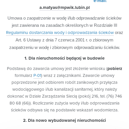
e-mail:
a.matyas@mpwik.lubin.pl
Umowa o zaopatrzenie w wodę i/lub odprowadzanie ścieków
jest zawierana na zasadach określonych w Rozdziale III
Regulaminu dostarczania wody i odprowadzania ścieków
oraz
Art. 6 Ustawy z dnia 7 czerwca 2001 r. o zbiorowym
zaopatrzeniu w wodę i zbiorowym odprowadzaniu ścieków.
1. Dla nieruchomości będącej w budowie
Podstawą do zawarcia umowy jest złożenie wniosku (
pobierz
formularz
P-01
) wraz z załącznikami. Zawarcie umowy
poprzedzone jest odbiorem robót zanikowych przyłącza
wodociągowego i/lub kanalizacji sanitarnej, który należy
dokonać w Dziale Zarządzania Siecią (pokój 216, tel. (76) 746
80 68 (66)). Rozliczanie zużycia wody i/lub odprowadzania
ścieków odbywa się na podstawie wskazań wodomierza.
2. Dla nowo wybudowanej nieruchomości