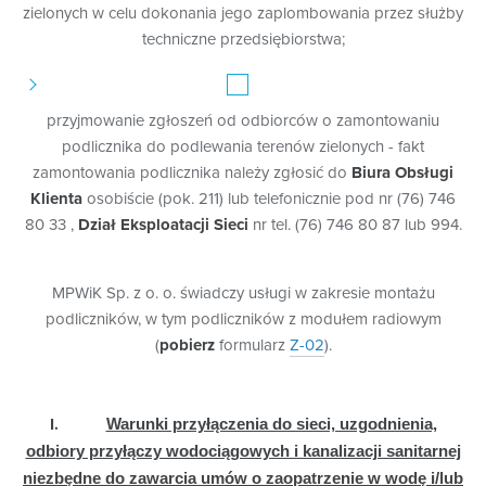
zielonych w celu dokonania jego zaplombowania przez służby
techniczne przedsiębiorstwa;
przyjmowanie zgłoszeń od odbiorców o zamontowaniu
podlicznika do podlewania terenów zielonych - fakt
zamontowania podlicznika należy zgłosić do
Biura Obsługi
Klienta
osobiście (pok. 211) lub telefonicznie pod nr (76) 746
80 33 ,
Dział Eksploatacji Sieci
nr tel. (76) 746 80 87 lub 994.
MPWiK Sp. z o. o. świadczy usługi w zakresie montażu
podliczników, w tym podliczników z modułem radiowym
(
pobierz
formularz
Z-02
).
I.
Warunki przyłączenia do sieci, uzgodnienia,
odbiory przyłączy wodociągowych i kanalizacji sanitarnej
niezbędne do zawarcia umów o zaopatrzenie w wodę i/lub