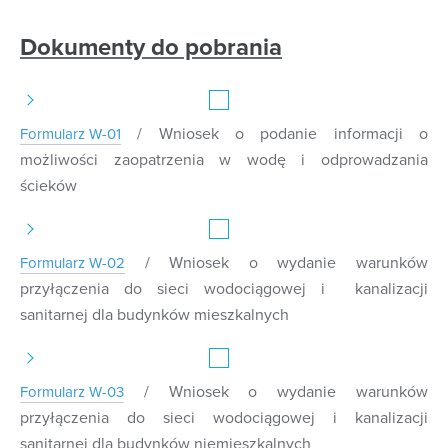
dostępu do swoich danych osobowych;
Dokumenty do pobrania
ich sprostowania (poprawienia);
usunięcia danych;
ograniczenia przetwarzania danych;
przeniesienia danych.
/ Wniosek o podanie informacji o
Formularz W-01
Mają Państwo również prawo do cofnięcia zgody, jeśli
możliwości zaopatrzenia w wodę i odprowadzania
stanowiła ona podstawę przetwarzania danych.
ścieków
Oprócz tego mogą Państwo wnieść sprzeciw wobec
przetwarzania Państwa danych lub wnieść skargę do Prezesa
Urzędu Ochrony Danych Osobowych.
/ Wniosek o wydanie warunków
Formularz W-02
Państwa dane osobowe nie będą podlegały
przyłączenia do sieci wodociągowej i kanalizacji
zautomatyzowanemu podejmowaniu decyzji, w tym
profilowaniu.
sanitarnej dla budynków mieszkalnych
/ Wniosek o wydanie warunków
Formularz W-03
przyłączenia do sieci wodociągowej i kanalizacji
sanitarnej dla budynków niemieszkalnych