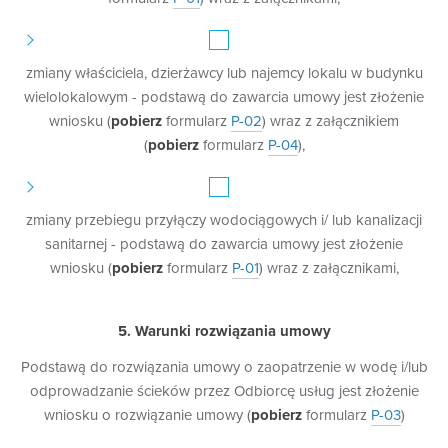
właściwej organizacji pracy oraz właściwej obsługi
klientów w ramach prawnie uzasadnionych interesów
realizowanych przez administratora; w tym celu
zmiany właściciela, dzierżawcy lub najemcy lokalu w budynku
prowadzony jest min. monitoring rozmów
telefonicznych (w tym poprzez ich nagrywanie), a na
wielolokalowym - podstawą do zawarcia umowy jest złożenie
terenie siedziby Administratora prowadzony jest
wniosku (
pobierz
formularz
P-02
) wraz z załącznikiem
monitoring wizyjny, obejmujący min. utrwalanie
(
pobierz
formularz
P-04
),
obrazu;
na podstawie dobrowolnej zgody przez Państwa
wyrażonej, pozyskiwanej przez nas, np. w celach
zmiany przebiegu przyłączy wodociągowych i/ lub kanalizacji
rekrutacji pracowników, realizacji działań
edukacyjnych prowadzonych przez Administratora z
sanitarnej - podstawą do zawarcia umowy jest złożenie
zakresu prawidłowej segregacji odpadów
wniosku (
pobierz
formularz
P-01
) wraz z załącznikami,
komunalnych;
w celu realizacji obowiązków obciążających
Administratora, związanych z przepisami prawa
5. Warunki rozwiązania umowy
podatkowego (np. wystawiania faktur),
Podstawą do rozwiązania umowy o zaopatrzenie w wodę i/lub
rozpoznawaniem skarg i reklamacji;
w celu realizacji obowiązków pracodawcy
odprowadzanie ścieków przez Odbiorcę usług jest złożenie
wynikających z Ustawy - Kodeks pracy, gdzie
wniosku o rozwiązanie umowy (
pobierz
formularz
P-03
)
przetwarzanie jest niezbędne do wypełnienia