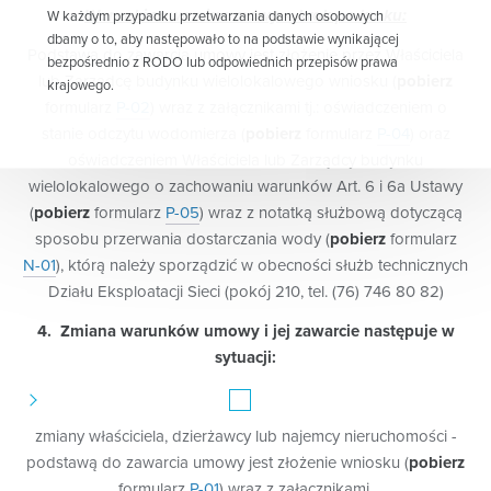
Warunki zawarcia umowy – krok po kroku:
W każdym przypadku przetwarzania danych osobowych
dbamy o to, aby następowało to na podstawie wynikającej
Podstawą do zawarcia umowy jest złożenie przez Właściciela
bezpośrednio z RODO lub odpowiednich przepisów prawa
lub Zarządcę budynku wielolokalowego wniosku (
pobierz
krajowego.
formularz
P-02
) wraz z załącznikami tj.: oświadczeniem o
W zależności od charakteru i celu przetwarzania danych
stanie odczytu wodomierza (
pobierz
formularz
P-04
) oraz
osobowych przetwarzanie danych osobowych może
oświadczeniem Właściciela lub Zarządcy budynku
następować:
wielolokalowego o zachowaniu warunków Art. 6 i 6a Ustawy
w celu wykonania umowy lub podjęcia działań na
(
pobierz
formularz
P-05
) wraz z notatką służbową dotyczącą
Państwa żądanie przed zawarciem umowy, np. umowy
sposobu przerwania dostarczania wody (
pobierz
formularz
dotyczącej zaopatrzenia w wodę i odprowadzania
N-01
), którą należy sporządzić w obecności służb technicznych
ścieków;
Działu Eksploatacji Sieci (pokój 210, tel. (76) 746 80 82)
w celu wykonania zadań publicznych przez nas
realizowanych, takich jak zbiorowe zaopatrzenie w
4. Zmiana warunków umowy i jej zawarcie następuje w
wodę i zbiorowe odprowadzanie ścieków oraz
sytuacji:
odbieranie odpadów komunalnych od właścicieli
nieruchomości;
w celu sprawowania przez nas kompetencji organu
właściwego w sprawach opłaty za gospodarowanie
zmiany właściciela, dzierżawcy lub najemcy nieruchomości -
odpadami komunalnymi;
podstawą do zawarcia umowy jest złożenie wniosku (
pobierz
w celu zapewnienia bezpieczeństwa, ochrony mienia i
formularz
P-01
) wraz z załącznikami,