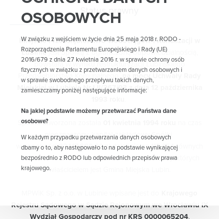
Status prawny
OSOBOWYCH
W związku z wejściem w życie dnia 25 maja 2018 r. RODO -
Miejskie Przedsiębiorstwo Wodociągów i Kanalizacji w
Rozporządzenia Parlamentu Europejskiego i Rady (UE)
Lubinie
jest Spółką z ograniczoną odpowiedzialnością,
2016/679 z dnia 27 kwietnia 2016 r. w sprawie ochrony osób
powstałą w wyniku restrukturyzacji Lubińskiego
fizycznych w związku z przetwarzaniem danych osobowych i
Przedsiębiorstwa Komunalnego,
na mocy Uchwały Rady
w sprawie swobodnego przepływu takich danych,
Miejskiej w Lubinie Nr LII/267/93 z dnia 12 października
zamieszczamy poniżej następujące informacje:
1993 roku
.
Na jakiej podstawie możemy przetwarzać Państwa dane
osobowe?
Spółka utworzona została
01 kwietnia 1994 roku
na czas
nieoznaczony, kapitał zakładowy Spółki
W każdym przypadku przetwarzania danych osobowych
w wysokości 82.147.800,00 zł dzieli się na 117 354 równych
dbamy o to, aby następowało to na podstawie wynikającej
udziałów o nominalnej wartości 700,00 zł każdy, których
bezpośrednio z RODO lub odpowiednich przepisów prawa
krajowego.
właścicielem jest Gmina Miejska Lubin.
W zależności od charakteru i celu przetwarzania danych
MPWiK Sp. z o.o. w Lubinie wpisane jest do
Krajowego
osobowych przetwarzanie danych osobowych może
Rejestru Sądowego w Sądzie Rejonowym we Wrocławiu IX
następować:
Wydział Gospodarczy pod nr KRS 0000065204
.