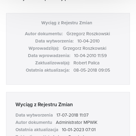
w celu wykonania umowy lub podjęcia działań na
Państwa żądanie przed zawarciem umowy, np. umowy
dotyczącej zaopatrzenia w wodę i odprowadzania
ścieków;
Wyciąg z Rejestru Zmian
w celu wykonania zadań publicznych przez nas
realizowanych, takich jak zbiorowe zaopatrzenie w
Autor dokumentu:
Grzegorz Roszkowski
wodę i zbiorowe odprowadzanie ścieków oraz
Data wytworzenia:
10-04-2010
odbieranie odpadów komunalnych od właścicieli
Wprowadzil(a):
Grzegorz Roszkowski
nieruchomości;
Data wprowadzenia:
10-04-2010 11:59
w celu sprawowania przez nas kompetencji organu
Zaktualizowal(a):
Robert Palica
właściwego w sprawach opłaty za gospodarowanie
Ostatnia aktualizacja:
08-05-2018 09:05
odpadami komunalnymi;
w celu zapewnienia bezpieczeństwa, ochrony mienia i
właściwej organizacji pracy oraz właściwej obsługi
klientów w ramach prawnie uzasadnionych interesów
realizowanych przez administratora; w tym celu
prowadzony jest min. monitoring rozmów
Wyciąg z Rejestru Zmian
telefonicznych (w tym poprzez ich nagrywanie), a na
Data wytworzenia
17-07-2018 11:07
terenie siedziby Administratora prowadzony jest
Autor dokumentu
Administrator MPWiK
monitoring wizyjny, obejmujący min. utrwalanie
obrazu;
Ostatnia aktualizacja
10-01-2023 07:01
na podstawie dobrowolnej zgody przez Państwa