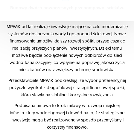
Budowy dwóch nowoczesnych przepompowni ścieków.
W zależności od charakteru i celu przetwarzania danych
osobowych przetwarzanie danych osobowych może
następować:
MPWiK od lat realizuje inwestycje mające na celu modernizację
w celu wykonania umowy lub podjęcia działań na
systemów dostarczania wody i gospodarki ściekowej. Nowe
Państwa żądanie przed zawarciem umowy, np. umowy
finansowanie umożliwi dalszy rozwój spółki, przyspieszając
dotyczącej zaopatrzenia w wodę i odprowadzania
realizację przyszłych planów inwestycyjnych. Dzięki temu
ścieków;
możliwe będzie podłączenie nowych odbiorców do sieci
w celu wykonania zadań publicznych przez nas
realizowanych, takich jak zbiorowe zaopatrzenie w
wodno-kanalizacyjnej, co wpłynie na poprawę jakości życia
wodę i zbiorowe odprowadzanie ścieków oraz
mieszkańców oraz zwiększy ochronę środowiska.
odbieranie odpadów komunalnych od właścicieli
Przedstawiciele MPWiK podkreślają, że wybór preferencyjnej
nieruchomości;
w celu sprawowania przez nas kompetencji organu
pożyczki wynikał z długofalowej strategii finansowej spółki,
właściwego w sprawach opłaty za gospodarowanie
która stawia na stabilne i korzystne rozwiązania.
odpadami komunalnymi;
Podpisana umowa to krok milowy w rozwoju miejskiej
w celu zapewnienia bezpieczeństwa, ochrony mienia i
właściwej organizacji pracy oraz właściwej obsługi
infrastruktury wodociągowej i dowód na to, że strategiczne
klientów w ramach prawnie uzasadnionych interesów
inwestycje mogą być realizowane w sposób przemyślany i
realizowanych przez administratora; w tym celu
korzystny finansowo.
prowadzony jest min. monitoring rozmów