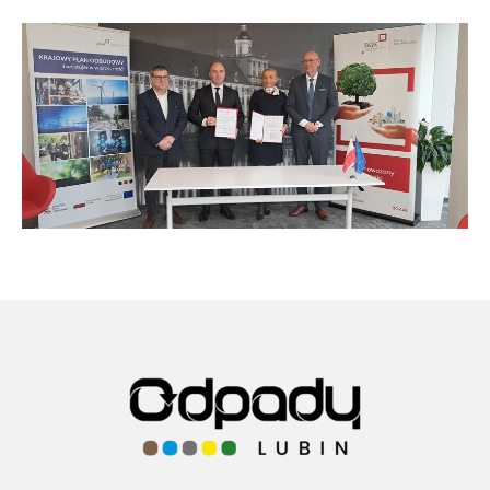
telefonicznych (w tym poprzez ich nagrywanie), a na
terenie siedziby Administratora prowadzony jest
monitoring wizyjny, obejmujący min. utrwalanie
obrazu;
na podstawie dobrowolnej zgody przez Państwa
wyrażonej, pozyskiwanej przez nas, np. w celach
rekrutacji pracowników, realizacji działań
edukacyjnych prowadzonych przez Administratora z
zakresu prawidłowej segregacji odpadów
komunalnych;
w celu realizacji obowiązków obciążających
Administratora, związanych z przepisami prawa
podatkowego (np. wystawiania faktur),
rozpoznawaniem skarg i reklamacji;
w celu realizacji obowiązków pracodawcy
wynikających z Ustawy - Kodeks pracy, gdzie
przetwarzanie jest niezbędne do wypełnienia
obowiązku prawnego ciążącego na administratorze.
Kto jest Administratorem Państwa danych osobowych?
Administratorem Twoich danych osobowych jest Miejskie