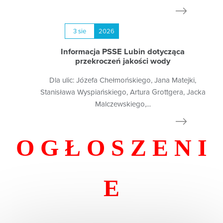
3 sie
2026
Informacja PSSE Lubin dotycząca
przekroczeń jakości wody
Dla ulic: Józefa Chełmońskiego, Jana Matejki,
Stanisława Wyspiańskiego, Artura Grottgera, Jacka
Malczewskiego,...
O G Ł O S Z E N I
E