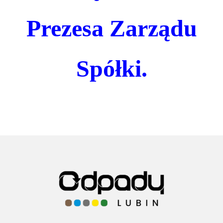
telefonicznych (w tym poprzez ich nagrywanie), a na
terenie siedziby Administratora prowadzony jest
Prezesa Zarządu
monitoring wizyjny, obejmujący min. utrwalanie
obrazu;
na podstawie dobrowolnej zgody przez Państwa
wyrażonej, pozyskiwanej przez nas, np. w celach
Spółki.
rekrutacji pracowników, realizacji działań
edukacyjnych prowadzonych przez Administratora z
zakresu prawidłowej segregacji odpadów
komunalnych;
w celu realizacji obowiązków obciążających
Administratora, związanych z przepisami prawa
podatkowego (np. wystawiania faktur),
rozpoznawaniem skarg i reklamacji;
w celu realizacji obowiązków pracodawcy
wynikających z Ustawy - Kodeks pracy, gdzie
przetwarzanie jest niezbędne do wypełnienia
obowiązku prawnego ciążącego na administratorze.
Kto jest Administratorem Państwa danych osobowych?
Administratorem Twoich danych osobowych jest Miejskie