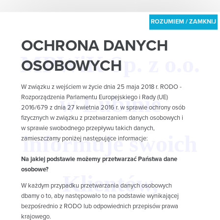
OCHRONA DANYCH
MPWiK Sp. z o.o.
OSOBOWYCH
W związku z wejściem w życie dnia 25 maja 2018 r. RODO -
w Lubinie
Rozporządzenia Parlamentu Europejskiego i Rady (UE)
2016/679 z dnia 27 kwietnia 2016 r. w sprawie ochrony osób
fizycznych w związku z przetwarzaniem danych osobowych i
w sprawie swobodnego przepływu takich danych,
informuje swoich
zamieszczamy poniżej następujące informacje:
Na jakiej podstawie możemy przetwarzać Państwa dane
osobowe?
Klientów,
W każdym przypadku przetwarzania danych osobowych
dbamy o to, aby następowało to na podstawie wynikającej
bezpośrednio z RODO lub odpowiednich przepisów prawa
krajowego.