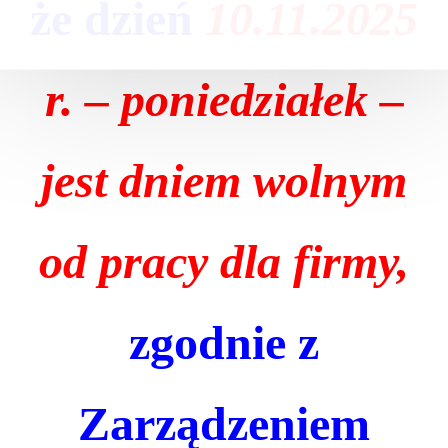
że dzień
10.11.2025
W zależności od charakteru i celu przetwarzania danych
osobowych przetwarzanie danych osobowych może
następować:
r. – poniedziałek –
w celu wykonania umowy lub podjęcia działań na
Państwa żądanie przed zawarciem umowy, np. umowy
dotyczącej zaopatrzenia w wodę i odprowadzania
jest dniem wolnym
ścieków;
w celu wykonania zadań publicznych przez nas
realizowanych, takich jak zbiorowe zaopatrzenie w
wodę i zbiorowe odprowadzanie ścieków oraz
od pracy dla firmy,
odbieranie odpadów komunalnych od właścicieli
nieruchomości;
w celu sprawowania przez nas kompetencji organu
właściwego w sprawach opłaty za gospodarowanie
zgodnie z
odpadami komunalnymi;
w celu zapewnienia bezpieczeństwa, ochrony mienia i
właściwej organizacji pracy oraz właściwej obsługi
klientów w ramach prawnie uzasadnionych interesów
Zarządzeniem
realizowanych przez administratora; w tym celu
prowadzony jest min. monitoring rozmów