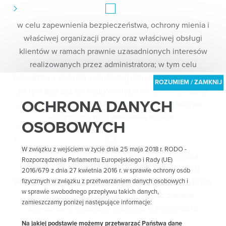
w celu zapewnienia bezpieczeństwa, ochrony mienia i
właściwej organizacji pracy oraz właściwej obsługi
klientów w ramach prawnie uzasadnionych interesów
realizowanych przez administratora; w tym celu
prowadzony jest min. monitoring rozmów telefonicznych
(w tym poprzez ich nagrywanie), a na terenie siedziby
OCHRONA DANYCH
Administratora prowadzony jest monitoring wizyjny,
obejmujący min. utrwalanie obrazu;
OSOBOWYCH
W związku z wejściem w życie dnia 25 maja 2018 r. RODO -
na podstawie dobrowolnej zgody przez Państwa
Rozporządzenia Parlamentu Europejskiego i Rady (UE)
wyrażonej, pozyskiwanej przez nas, np. w celach
2016/679 z dnia 27 kwietnia 2016 r. w sprawie ochrony osób
rekrutacji pracowników, realizacji działań edukacyjnych
fizycznych w związku z przetwarzaniem danych osobowych i
w sprawie swobodnego przepływu takich danych,
prowadzonych przez Administratora z zakresu
zamieszczamy poniżej następujące informacje:
prawidłowej segregacji odpadów komunalnych;
Na jakiej podstawie możemy przetwarzać Państwa dane