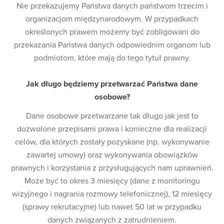
Nie przekazujemy Państwa danych państwom trzecim i
przetwarzanie jest niezbędne do wypełnienia
organizacjom międzynarodowym. W przypadkach
obowiązku prawnego ciążącego na administratorze.
określonych prawem możemy być zobligowani do
Kto jest Administratorem Państwa danych osobowych?
przekazania Państwa danych odpowiednim organom lub
Administratorem Twoich danych osobowych jest Miejskie
podmiotom, które mają do tego tytuł prawny.
Przedsiębiorstwo Wodociągów i Kanalizacji Sp. z o.o. z
siedzibą w Lubinie, przy ul. Rzeźniczej 1, 59 300 Lubin, tel.
Jak długo będziemy przetwarzać Państwa dane
76 746 80 01,
mpwik@mpwik.lubin.pl
, kontakt z Inspektorem
Ochrony Danych Osobowych Administratora - Panią
osobowe?
Magdaleną Cirko :
rodo@mpwik.lubin.pl
, a w zakresie danych
osobowych dotyczących opłaty za gospodarowanie
Dane osobowe przetwarzane tak długo jak jest to
odpadami komunalnymi - Gmina Miejska Lubin, ul.
dozwolone przepisami prawa i konieczne dla realizacji
Kilińskiego 10, 59-300 Lubin, tel. 76 746 81 00.
celów, dla których zostały pozyskane (np. wykonywanie
zawartej umowy) oraz wykonywania obowiązków
Komu przekazujemy dane osobowe?
prawnych i korzystania z przysługujących nam uprawnień.
Państwa dane osobowe przekazujemy wyłącznie podmiotom,
Może być to okres 3 miesięcy (dane z monitoringu
które w imieniu Administratora wykonują niektóre czynności
wizyjnego i nagrania rozmowy telefonicznej), 12 miesięcy
przetwarzania danych osobowych (np. obsługują nasze
systemy informatyczne, odbierają odpady komunalne). Z
(sprawy rekrutacyjne) lub nawet 50 lat w przypadku
podmiotami takimi zawieramy odpowiednie umowy, a
danych związanych z zatrudnieniem.