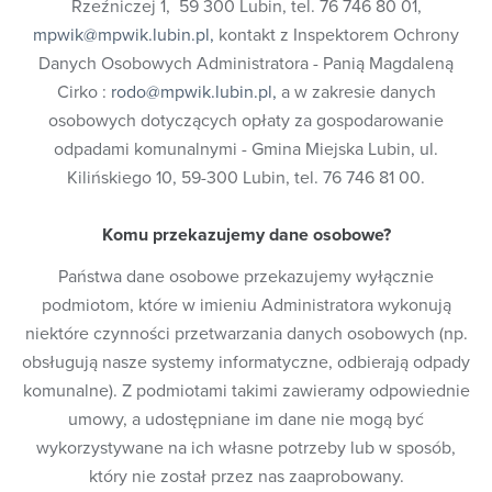
odpadami komunalnymi;
Rzeźniczej 1, 59 300 Lubin, tel. 76 746 80 01,
w celu zapewnienia bezpieczeństwa, ochrony mienia i
mpwik@mpwik.lubin.pl
,
kontakt z Inspektorem Ochrony
właściwej organizacji pracy oraz właściwej obsługi
Danych Osobowych Administratora - Panią Magdaleną
klientów w ramach prawnie uzasadnionych interesów
Cirko :
rodo@mpwik.lubin.pl
,
a w zakresie danych
realizowanych przez administratora; w tym celu
osobowych dotyczących opłaty za gospodarowanie
prowadzony jest min. monitoring rozmów
telefonicznych (w tym poprzez ich nagrywanie), a na
odpadami komunalnymi - Gmina Miejska Lubin, ul.
terenie siedziby Administratora prowadzony jest
Kilińskiego 10, 59-300 Lubin, tel. 76 746 81 00.
monitoring wizyjny, obejmujący min. utrwalanie
obrazu;
Komu przekazujemy dane osobowe?
na podstawie dobrowolnej zgody przez Państwa
wyrażonej, pozyskiwanej przez nas, np. w celach
Państwa dane osobowe przekazujemy wyłącznie
rekrutacji pracowników, realizacji działań
podmiotom, które w imieniu Administratora wykonują
edukacyjnych prowadzonych przez Administratora z
zakresu prawidłowej segregacji odpadów
niektóre czynności przetwarzania danych osobowych (np.
komunalnych;
obsługują nasze systemy informatyczne, odbierają odpady
w celu realizacji obowiązków obciążających
komunalne). Z podmiotami takimi zawieramy odpowiednie
Administratora, związanych z przepisami prawa
umowy, a udostępniane im dane nie mogą być
podatkowego (np. wystawiania faktur),
rozpoznawaniem skarg i reklamacji;
wykorzystywane na ich własne potrzeby lub w sposób,
w celu realizacji obowiązków pracodawcy
który nie został przez nas zaaprobowany.
wynikających z Ustawy - Kodeks pracy, gdzie