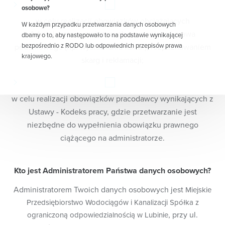
osobowe?
w celu realizacji obowiązków obciążających
W każdym przypadku przetwarzania danych osobowych
Administratora, związanych z przepisami prawa
dbamy o to, aby następowało to na podstawie wynikającej
bezpośrednio z RODO lub odpowiednich przepisów prawa
podatkowego (np. wystawiania faktur), rozpoznawaniem
krajowego.
skarg i reklamacji;
W zależności od charakteru i celu przetwarzania danych
osobowych przetwarzanie danych osobowych może
następować:
w celu realizacji obowiązków pracodawcy wynikających z
w celu wykonania umowy lub podjęcia działań na
Ustawy - Kodeks pracy, gdzie przetwarzanie jest
Państwa żądanie przed zawarciem umowy, np. umowy
niezbędne do wypełnienia obowiązku prawnego
dotyczącej zaopatrzenia w wodę i odprowadzania
ciążącego na administratorze.
ścieków;
w celu wykonania zadań publicznych przez nas
realizowanych, takich jak zbiorowe zaopatrzenie w
Kto jest Administratorem Państwa danych osobowych?
wodę i zbiorowe odprowadzanie ścieków oraz
odbieranie odpadów komunalnych od właścicieli
Administratorem Twoich danych osobowych jest
Miejskie
nieruchomości;
Przedsiębiorstwo Wodociągów i Kanalizacji Spółka z
w celu sprawowania przez nas kompetencji organu
, przy ul.
ograniczoną odpowiedzialnością w Lubinie
właściwego w sprawach opłaty za gospodarowanie