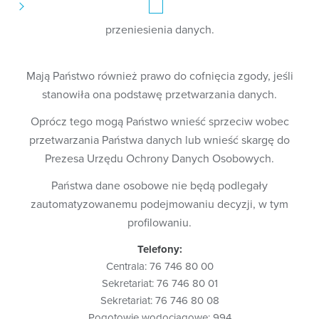
Na podstawie RODO i zasad w nim określonych mają
Państwo prawo żądania:
przeniesienia danych.
dostępu do swoich danych osobowych;
ich sprostowania (poprawienia);
usunięcia danych;
Mają Państwo również prawo do cofnięcia zgody, jeśli
ograniczenia przetwarzania danych;
stanowiła ona podstawę przetwarzania danych.
przeniesienia danych.
Oprócz tego mogą Państwo wnieść sprzeciw wobec
Mają Państwo również prawo do cofnięcia zgody, jeśli
stanowiła ona podstawę przetwarzania danych.
przetwarzania Państwa danych lub wnieść skargę do
Prezesa Urzędu Ochrony Danych Osobowych.
Oprócz tego mogą Państwo wnieść sprzeciw wobec
przetwarzania Państwa danych lub wnieść skargę do Prezesa
Państwa dane osobowe nie będą podlegały
Urzędu Ochrony Danych Osobowych.
zautomatyzowanemu podejmowaniu decyzji, w tym
Państwa dane osobowe nie będą podlegały
profilowaniu.
zautomatyzowanemu podejmowaniu decyzji, w tym
profilowaniu.
Telefony:
Centrala: 76 746 80 00
Sekretariat: 76 746 80 01
Sekretariat: 76 746 80 08
Pogotowie wodociągowe: 994